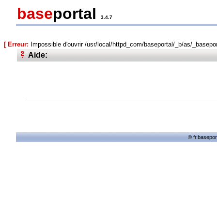
base
portal
3.4.7
[ Erreur:
Impossible d'ouvrir /usr/local/httpd_com/baseportal/_b/as/_baseport
Aide:
© fr.basepor